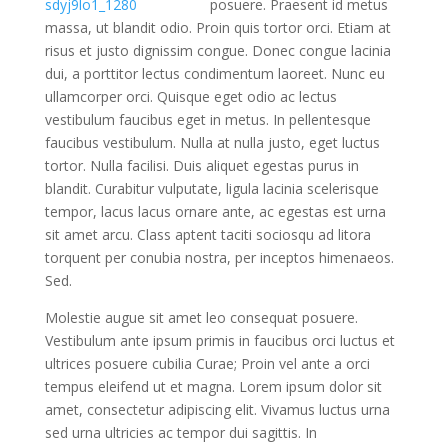
posuere. Praesent id metus
massa, ut blandit odio. Proin quis tortor orci. Etiam at
risus et justo dignissim congue. Donec congue lacinia
dui, a porttitor lectus condimentum laoreet. Nunc eu
ullamcorper orci. Quisque eget odio ac lectus
vestibulum faucibus eget in metus. In pellentesque
faucibus vestibulum. Nulla at nulla justo, eget luctus
tortor. Nulla facilisi. Duis aliquet egestas purus in
blandit. Curabitur vulputate, ligula lacinia scelerisque
tempor, lacus lacus ornare ante, ac egestas est urna
sit amet arcu. Class aptent taciti sociosqu ad litora
torquent per conubia nostra, per inceptos himenaeos.
Sed.
Molestie augue sit amet leo consequat posuere.
Vestibulum ante ipsum primis in faucibus orci luctus et
ultrices posuere cubilia Curae; Proin vel ante a orci
tempus eleifend ut et magna. Lorem ipsum dolor sit
amet, consectetur adipiscing elit. Vivamus luctus urna
sed urna ultricies ac tempor dui sagittis. In