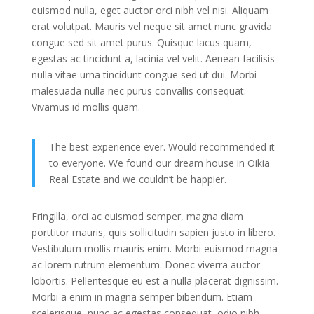
euismod nulla, eget auctor orci nibh vel nisi. Aliquam
erat volutpat. Mauris vel neque sit amet nunc gravida
congue sed sit amet purus. Quisque lacus quam,
egestas ac tincidunt a, lacinia vel velit. Aenean facilisis
nulla vitae urna tincidunt congue sed ut dui. Morbi
malesuada nulla nec purus convallis consequat.
Vivamus id mollis quam.
The best experience ever. Would recommended it
to everyone. We found our dream house in Oikia
Real Estate and we couldn’t be happier.
Fringilla, orci ac euismod semper, magna diam
porttitor mauris, quis sollicitudin sapien justo in libero.
Vestibulum mollis mauris enim. Morbi euismod magna
ac lorem rutrum elementum. Donec viverra auctor
lobortis. Pellentesque eu est a nulla placerat dignissim.
Morbi a enim in magna semper bibendum. Etiam
scelerisque, nunc ac egestas consequat, odio nibh